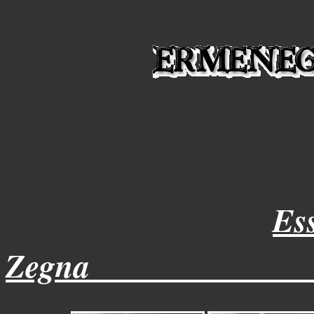
Es
Zegna______________