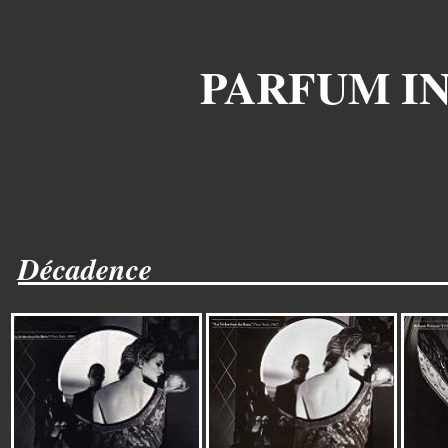
PARFUM I
Décadence___________________