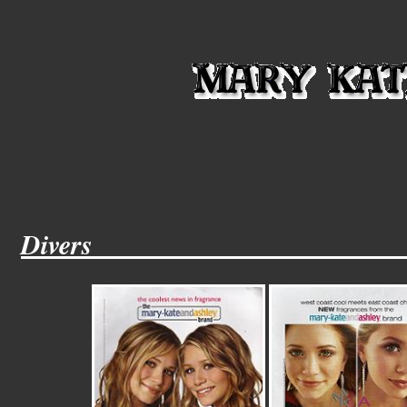
Divers______________________