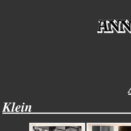
Klein______________