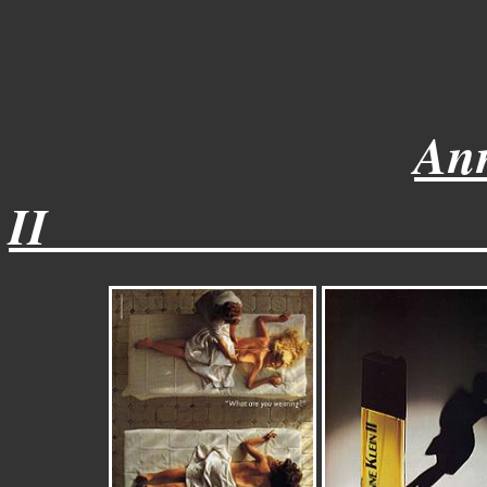
Ann
II_________________