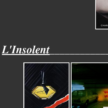
L'Insolent
___________