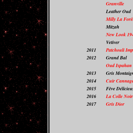
Granville
Leather Oud
Milly La Forê
Mitzah
New Look 19
Vetiver
2011
Patchouli Imp
2012
Grand Bal
Oud Ispahan
2013
Gris Montaig
2014
Cuir Cannag
2015
Fève Délicieu
2016
La Colle Noir
2017
Gris Dior