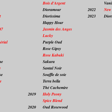
Bois d'Argent
Vani
Dioramour
2022
New
t
Diorissima
2023
Dior
Happy Hour
47
Jasmin des Anges
Lucky
érial
Purple Oud
Rose Gipsy
Rose Kabuki
ne
Sakura
e
Santal Noir
se
Souffle de soie
e
Terra bella
Thé Cachemire
2019
Holy Peony
Spice Blend
2020
Oud Rosewood