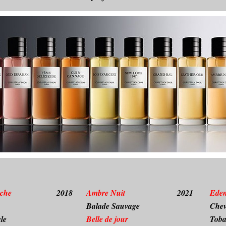
che
2018
Ambre Nuit
2021
Ede
Balade Sauvage
Chev
le
Belle de jour
Toba