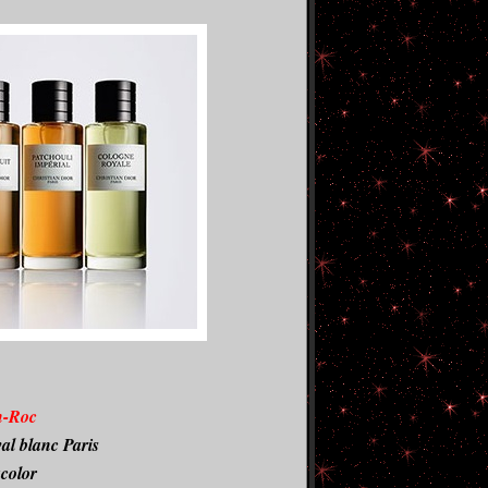
n-Roc
al blanc Paris
color