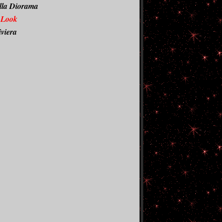
lla Diorama
 Look
iviera